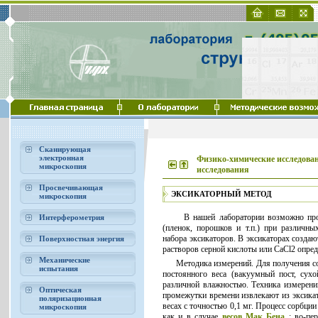
Сканирующая
электронная
Физико-химические исследова
микроскопия
исследования
Просвечивающая
ЭКСИКАТОРНЫЙ МЕТОД
микроскопия
В нашей лаборатории возможно провед
Интерферометрия
(пленок, порошков и т.п.) при различны
набора эксикаторов. В эксикаторах созда
Поверхностная энергия
растворов серной кислоты или CaCl2 опре
Механические
Методика измерений. Для получения соп
испытания
постоянного веса (вакуумный пост, сух
различной влажностью. Техника измерени
Оптическая
промежутки времени извлекают из эксика
поляризационная
весах с точностью 0,1 мг. Процесс сорбци
микроскопия
как и в случае
весов Мак Бена
: во-пер