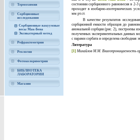
состоянии сорбционного равновесия в 2-3 
Термохимия
проходят в изобарно-изотермических усл
мм рт.ст.
Сорбционные
исследования
В качестве результатов исследования
сорбционной емкости образцов до равновес
Сорбционные вакуумные
аномальной сорбции (рис. 2), построены из
весы Мак-Бена
Эксикаторный метод
полученных экспериментальных данных мо
с парами сорбата и определена свободная э
Рефрактометрия
Литература
[1]
Михайлов М.М. Влагопроницаемость орг
Реология
Фотоколориметрия
БИБЛИОТЕКА
ЛАБОРАТОРИИ
Магазин